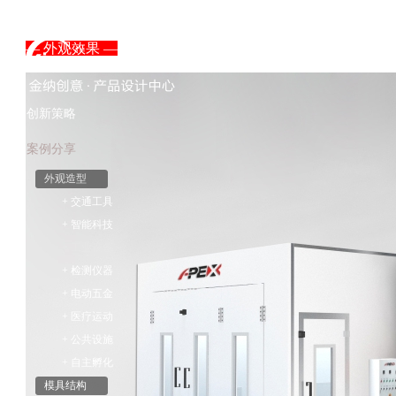
— 外观效果 —
创新策略
案例分享
外观造型
+ 交通工具
+ 智能科技
+ 工业设备
+ 检测仪器
+ 电动五金
+ 医疗运动
+ 公共设施
+ 自主孵化
模具结构