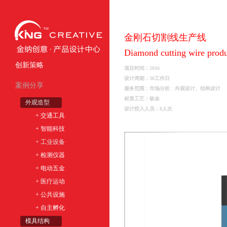
金刚石切割线生产线
Diamond cutting wire produ
创新策略
项目时间：2016
设计周期：30工作日
案例分享
服务范围：市场分析、外观设计、结构设计
材质工艺：钣金
外观造型
设计投入人员：8人次
+ 交通工具
+ 智能科技
+ 工业设备
+ 检测仪器
+ 电动五金
+ 医疗运动
+ 公共设施
+ 自主孵化
模具结构